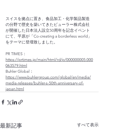
スイスを拠点に置き、食品加工・化学製品製造
の分野で歴史を築いてきたビューラー株式会社
が開催した日本法人設立50周年を記念イベント
にて、平原が「Co-creating a borderless world」
をテーマに登壇致しました。
PR TIMES：
https://prtimes.jp/main/html/rd/p/000000005.000
063579.html
Buhler Global：
https://www.buhlergroup.com/global/en/media/
media-releases/buhler-s-50th-anniversary-of-
japan.html
すべて表示
最新記事