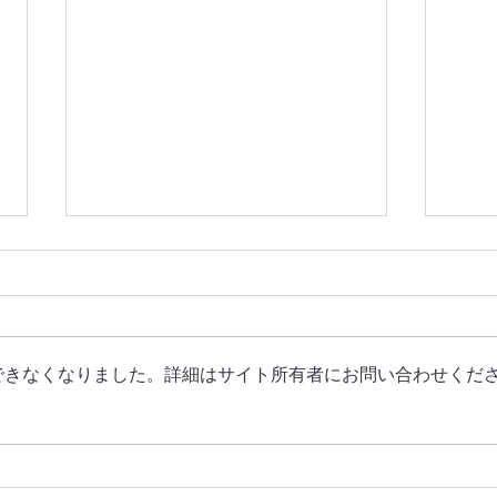
できなくなりました。詳細はサイト所有者にお問い合わせくだ
2026
Netflix『ガス人間』出演の
MO
UTAと教育分野で活動する社
した
会起業家・平原依文、別所哲