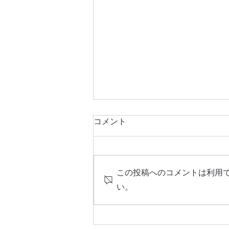
コメント
この投稿へのコメントは利用
い。
【参加者募集】2026年8月6日
（木）、弊社代表 平原が、福
井県若狭町主催のトークセッ