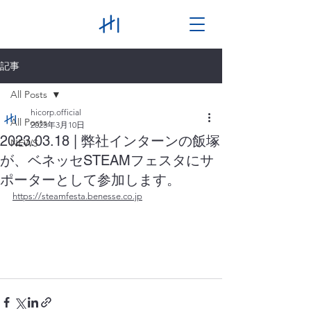
記事
All Posts
hicorp.official
All Posts
2023年3月10日
2023.03.18 | 弊社インターンの飯塚
NEWS
が、ベネッセSTEAMフェスタにサ
ポーターとして参加します。
https://steamfesta.benesse.co.jp